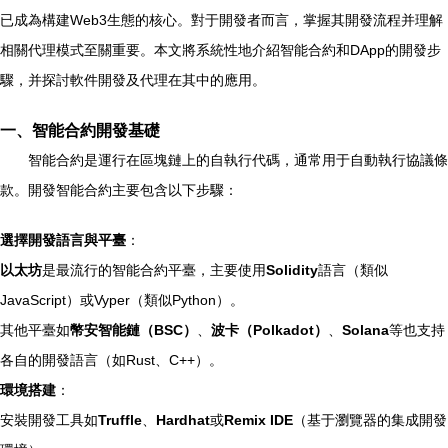
已成為構建Web3生態的核心。對于開發者而言，掌握其開發流程并理解
相關代理模式至關重要。本文將系統性地介紹智能合約和DApp的開發步
驟，并探討軟件開發及代理在其中的應用。
一、智能合約開發基礎
智能合約是運行在區塊鏈上的自執行代碼，通常用于自動執行協議條
款。開發智能合約主要包含以下步驟：
選擇開發語言與平臺
：
以太坊
是最流行的智能合約平臺，主要使用
Solidity
語言（類似
JavaScript）或Vyper（類似Python）。
其他平臺如
幣安智能鏈（BSC）
、
波卡（Polkadot）
、
Solana
等也支持
各自的開發語言（如Rust、C++）。
環境搭建
：
安裝開發工具如
Truffle
、
Hardhat
或
Remix IDE
（基于瀏覽器的集成開發