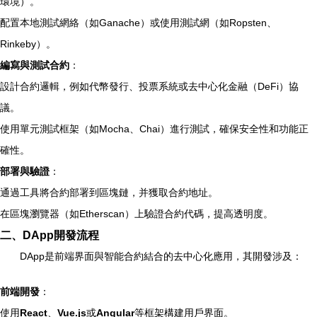
環境）。
配置本地測試網絡（如Ganache）或使用測試網（如Ropsten、
Rinkeby）。
編寫與測試合約
：
設計合約邏輯，例如代幣發行、投票系統或去中心化金融（DeFi）協
議。
使用單元測試框架（如Mocha、Chai）進行測試，確保安全性和功能正
確性。
部署與驗證
：
通過工具將合約部署到區塊鏈，并獲取合約地址。
在區塊瀏覽器（如Etherscan）上驗證合約代碼，提高透明度。
二、DApp開發流程
DApp是前端界面與智能合約結合的去中心化應用，其開發涉及：
前端開發
：
使用
React
、
Vue.js
或
Angular
等框架構建用戶界面。