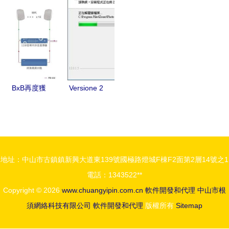
電池行業全
掌握的17張
件開發與代
通裝備行業
景圖譜——
思維導圖
理合作新模
全景圖譜
市場現狀、
面試復習與
式
發展趨勢與
軟件開發代
軟件開發及
理指南
代理機遇
BxB再度獲
Versione 2
臺灣精品獎
Limited 科
肯定，深耕
技產品代理
智慧辦公與
與軟件開發
智慧防災創
的雙軌驅動
地址：中山市古鎮鎮新興大道東139號國極路燈城F棟F2面第2層14號之1
新應用
之路
電話：1343522**
Copyright © 2026
www.chuangyipin.com.cn
軟件開發和代理
中山市根
須網絡科技有限公司
軟件開發和代理
版權所有
Sitemap