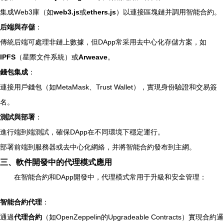
集成Web3庫（如
web3.js
或
ethers.js
）以連接區塊鏈并調用智能合約。
后端與存儲
：
傳統后端可處理非鏈上數據，但DApp常采用去中心化存儲方案，如
IPFS
（星際文件系統）或
Arweave
。
錢包集成
：
連接用戶錢包（如MetaMask、Trust Wallet），實現身份驗證和交易簽
名。
測試與部署
：
進行端到端測試，確保DApp在不同環境下穩定運行。
部署前端到服務器或去中心化網絡，并將智能合約發布到主網。
三、軟件開發中的代理模式應用
在智能合約和DApp開發中，代理模式常用于升級和安全管理：
智能合約代理
：
通過
代理合約
（如OpenZeppelin的Upgradeable Contracts）實現合約邏