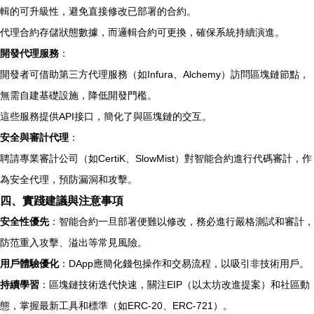
輯的可升級性，避免直接修改已部署的合約。
代理合約存儲狀態數據，而邏輯合約可更換，確保系統持續演進。
開發代理服務
：
開發者可借助第三方代理服務（如Infura、Alchemy）訪問區塊鏈節點，
無需自建基礎設施，降低開發門檻。
這些服務提供API接口，簡化了與區塊鏈的交互。
安全與審計代理
：
聘請專業審計公司（如CertiK、SlowMist）對智能合約進行代碼審計，作
為安全代理，預防漏洞和攻擊。
四、實踐建議與注意事項
安全性優先
：智能合約一旦部署便難以修改，務必進行嚴格測試和審計，
防范重入攻擊、溢出等常見風險。
用戶體驗優化
：DApp應簡化錢包操作和交易流程，以吸引非技術用戶。
持續學習
：區塊鏈技術迭代快速，關注EIP（以太坊改進提案）和社區動
態，掌握最新工具和標準（如ERC-20、ERC-721）。