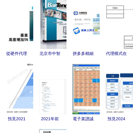
從硬件代理
北京市中智
拼多多精細
代理模式在
到軟件創新
聯創科技公
化鋪貨店群
軟件開發中
Version 2
司 珠寶場
與軟件代理
的應用與延
Limited 的
景數字化解
加盟 新模
伸
多元化發展
決方案領導
式、新機
之路
者
遇、長久盈
利策略
預見2021
2021年前
電子菜譜誠
預見2024
中國鉛酸蓄
端開發者必
征代理，軟
中國軌道交