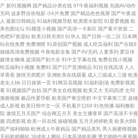
香蕉精品亚洲国产 91在线不卡 国产TV在线观看 九一一区 国产40页 日日夜
产
新91视频网
国产精品分类在线
97午夜福利视频
岛国AV动作
无码
波多野吉依电影
小h片免费
国产精品色色视屏
国产午夜成
夜看毛片 国产亚洲一A 内射寂寞老女人 黄色链接在线观看 欧美地址一二三
人
最新日韩精品
91福利视频导航
欧美喷水影院
91爱爱视频
欧
美色图论坛
91榴莲小视频
国产高清一卡新区
国产看片资源
二
无码人妖系列 91nav 国产自产91 日本韩国成人 超碰新地址 美女做爱视频久
色吧97资源站
欧美日韩另类0
91华人
国产日韩一区二区
日本网
站在线免费
免费潮喷
91原创国产视频
成人吃瓜福利
国产在线9
久 色香淫视综合 91视频中文字幕 久久青草线蕉国产 在线色日本 国产AV线
操碰高清免费视频
午夜电影全集
国产AV无码
人妻系列
爱豆传
媒倩女幽魂
超清国产剧大全
91中文字幕在线
免费在线小视频
上 丁香五月花福利 91色人妻 欧美风骚A片 WWW成人剧场 狠狠草2026 天堂
吃瓜福利小视频
免费91
国产日产亚洲精品
91社在线高清
人人
草香蕉
激情另类图片
亚洲欧美在线观看
成人三级成人三级
欧美
久久大香蕉 51无码视频 超碰91资源 国产久久区 色色五月婷婷天 av资源观
老女人bb
日日操第一页
91网豆花视频
91福利剧场
免费影视观
看
91视频国产自拍
国产美女在线视频
欧美又大
无码四虎
女同
看 伦理片网址 91传媒在线看 欧美干b网 91黄色视频精品 国产色图专区 欧美
激吻视频
极品性爱导航
欧美国产拳交喷奶
中文字幕第三页
超碰
成人影视
欧美日韩中文一区
手机看片1204
91色快播
福利撸影
在线一二 91黄色网 豆花社区 韩日欧美好看剧 91熟女丝袜福利 韩日欧亚a级
院
激情五月天国产
综合网五月天
美女主播青草
国产高清不卡视
频
四虎影视
欧美一区在线
操碰视频
五月天婷婷欧美
欧美大BB
亚洲国产二区 超碰高潮 先锋影音AV官网 91视频国产精品 韩日AV入 午夜三
国产福利啪啪
欧洲成人午夜精品
国产精品美乳
男人操蜜桃视频
无码射精网站
18成年人网站
日本高清电影网
男女啪啪午夜视频