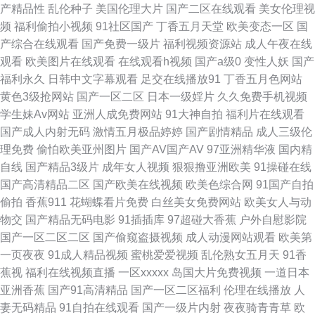
家 韩国黄色av 欧美日韩影院 51视频入口 欧美精品爱爱 1024你懂得 女同h
产精品性
乱伦种子
美国伦理大片
国产二区在线观看
美女伦理视
频
福利偷拍小视频
91社区国产
丁香五月天堂
欧美变态一区
国
片网站 伊人成人免费视频 九一视频网址 天天色情网 肏屄久久 老湿无码
产综合在线观看
国产免费一级片
福利视频资源站
成人午夜在线
观看
欧美图片在线观看
在线观看h视频
国产a级0
变性人妖
国产
www日韩精品 久草熟女 成人五月天网站 色综合蜜桃网 老湿机无码 国产91
福利永久
日韩中文字幕观看
足交在线播放91
丁香五月色网站
黄色3级抢网站
国产一区二区
日本一级婬片
久久免费手机视频
看 91抠逼 成人av色导航 91欧美性爱 国产亚洲在线 久久精品黄色 婷婷五月
学生妹Av网站
亚洲人成免费网站
91大神自拍
福利片在线观看
国产成人内射无码
激情五月极品婷婷
国产剧情精品
成人三级伦
天成人 日本不卡中文字幕 欧美性爱第七页 阿v在线观看 久久理伦 五月天激
理免费
偷怕欧美亚州图片
国产AV国产AV
97亚洲精华液
国内精
自线
国产精品3级片
成年女人视频
狠狠撸亚洲欧美
91操碰在线
情黄色网 操少妇小逼综合网 九一传媒 97免费在线视频 国产一线中文字幕 日
国产高清精品二区
国产欧美在线视频
欧美色综合网
91国产自拍
偷拍
香蕉911
花蝴蝶看片免费
白丝美女免费网站
欧美女人与动
韩AV激情网 香蕉污视频下载 www免费视频 97人人超碰 91人妻爽 国产精品
物交
国产精品无码电影
91插插库
97超碰大香蕉
户外自慰影院
国产一区二区二区
国产偷窥盗摄视频
成人动漫网站观看
欧美第
18p 久久微拍网 欧美性爱AA 亚洲精品视频二区 国产91做爱 超碰AV人人艹
一页夜夜
91成人精品视频
蜜桃爱爱视频
乱伦熟女五月天
91香
蕉视
福利在线视频直播
一区xxxxx
岛国大片免费视频
一道日本
老司机A片 日本性视频 影音先锋俺去啦 91在线视频国 黄色福利导航 韩日无
亚洲香蕉
国产91高清精品
国产一区二区福利
伦理在线播放
人
妻无码精品
91自拍在线观看
国产一级片内射
夜夜骑青青草
欧