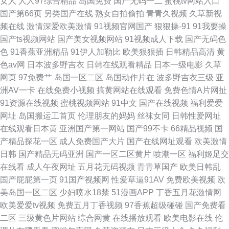
女人
人人97综合精品
岛国免费
国产无码一二
蜜桃tv网站入口
国产第66页
另类国产在线
熟女自拍偷拍
青青久视频
久草新视
频在线
激情深爱欧美激情
91视频官网国产
狠狠操-91
91我要操
国产ts视频网站
国产美女视频网站
91视频成人下载
国产无码色
色
91香蕉亚洲精品
91伊人加勒比
欧美狠狠插
日韩精品高清
黄
色av网
日本波多野吉衣
日韩在线观看精品
日本一级电影
久草
网页
97免费艹
岛国一区二区
岛国动作片在
波多野吉衣三级
亚
洲AV一卡
在线免费小视频
搞黄网站在线观看
免费色情A片网扯
91资源在线视频
蜜桃视频网站
91中文
国产在线视频
福利爱爱
网址
岛国搬运工首页
伦理朋友的妈妈
丝袜女同
日韩性爱网址
在线观看日本黄
亚洲国产第一网站
国产99不卡
66精品视频
国
产精品探花一区
成人免费国产大片
国产在线网址观看
欧美激情
日韩
国产精品无码亚洲
国产一区二区黄片
喷潮一区
福利姬足交
在线看
成人午夜网址
五月花无码视频
青青草国产
欧美日韩乱
国产屁屁第一页
91国产视频网
性爱草逼91AV
免费欧美视频
欧
美岛国一区二区
少妇喷水18禁
51漫画APP
丁香五月花激情网
欧美爱爱tv视频
免费五月丁香视频
97香蕉超级碰碰
国产免费看
二区
三级黄色片网站
综合网黄
在线播放观看
欧美电影在线
伦