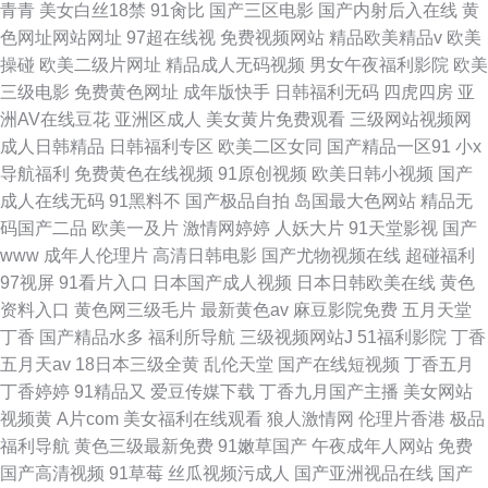
青青
美女白丝18禁
91肏比
国产三区电影
国产内射后入在线
黄
色网址网站网址
97超在线视
免费视频网站
精品欧美精品v
欧美
操碰
欧美二级片网址
精品成人无码视频
男女午夜福利影院
欧美
三级电影
免费黄色网址
成年版快手
日韩福利无码
四虎四房
亚
洲AV在线豆花
亚洲区成人
美女黄片免费观看
三级网站视频网
成人日韩精品
日韩福利专区
欧美二区女同
国产精品一区91
小x
导航福利
免费黄色在线视频
91原创视频
欧美日韩小视频
国产
成人在线无码
91黑料不
国产极品自拍
岛国最大色网站
精品无
码国产二品
欧美一及片
激情网婷婷
人妖大片
91天堂影视
国产
www
成年人伦理片
高清日韩电影
国产尤物视频在线
超碰福利
97视屏
91看片入口
日本国产成人视频
日本日韩欧美在线
黄色
资料入口
黄色网三级毛片
最新黄色av
麻豆影院免费
五月天堂
丁香
国产精品水多
福利所导航
三级视频网站J
51福利影院
丁香
五月天av
18日本三级全黄
乱伦天堂
国产在线短视频
丁香五月
丁香婷婷
91精品又
爱豆传媒下载
丁香九月国产主播
美女网站
视频黄
A片com
美女福利在线观看
狼人激情网
伦理片香港
极品
福利导航
黄色三级最新免费
91嫩草国产
午夜成年人网站
免费
国产高清视频
91草莓
丝瓜视频污成人
国产亚洲视品在线
国产