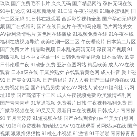
玖玖
国产免费毛不卡片
久久无码
国产精品网络
孕妇无码在线
91手机论坛
91视频新地址
91日逼
午夜啪视频
91啪水蜜桃网
国
产二区无码
91日韩在线观看
西瓜影院视频全集
国产孕妇无码视
频
国产在线福利
国产在线日皮片
午夜神马伦理
毛片网站美女
AV福利激情毛片
黄色网在线播放
91视频免费在线
91午夜在线
福利在线视频导航
欧美喷潮一区二区
午夜理论片
日本第二片区
国产免费大片
精品呦视频
日本乱伦高清无码
深夜国产视频
91
刺激视频
日本中文字幕一区
日韩免费精品视频
日本高清v
欧美
日韩伦理午夜
91碰超免费
亚洲色图网站
精品欧美
成人AV在线
观看
日本a级在线
干露脸熟女
在线观看黄色网
成人抖音
爰上碰
91
国产美女91视频
国产情侣片
97人人看
国产三级视频在线
91
免费视频精品
国产精品另类
黄色AV网站人
黄色91福利社
污网
址18禁
国产高清不卡二区
成人午夜视频免费
欧美激情福利网
国产青青青草
91草逼视频
免费看片日韩
午夜视频福利免费
国
产嫩草视频在线
69叉叉叉
最新日本在线视频
日韩成人a
青青操
91
五月天婷婷
91短视频在线
国产在线观看的
白丝美女自慰网
站
91福利免费视频
加勒比91AV
91在线观看
黄网站av在线
国产
视频
狠狠擼狠狠擼
91桃色小视频
91激情
91干啪啪
青青操青青