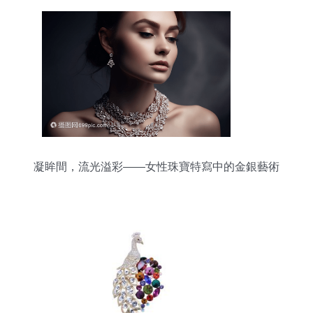
凝眸間，流光溢彩——女性珠寶特寫中的金銀藝術