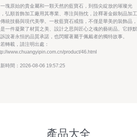
從一塊原始的貴金屬和一顆天然的藍寶石，到指尖綻放的璀璨光
華，弘順首飾加工廠用其專業、專注與熱忱，詮釋著金銀制品加
的傳統技藝與現代美學。一枚藍寶石戒指，不僅是華美的裝飾品
更是一件凝聚了材質之美、設計之思與匠心之魂的藝術品。它靜
地訴說著永恒的品質承諾，也閃耀著屬于佩戴者的獨特故事。
如若轉載，請注明出處：
tp://www.chuangyipin.com.cn/product/46.html
新時間：2026-08-06 19:57:25
產品大全