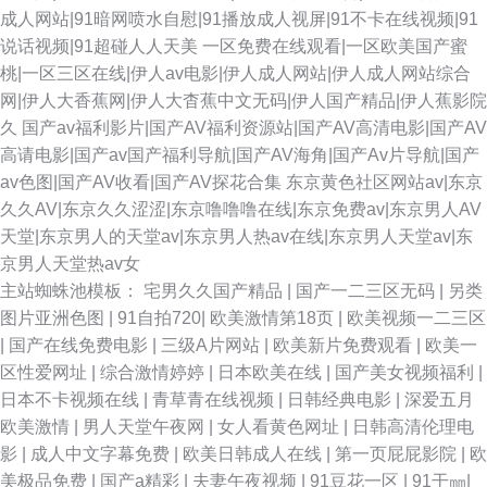
成人网站|91暗网喷水自慰|91播放成人视屏|91不卡在线视频|91
说话视频|91超碰人人天美
一区免费在线观看|一区欧美国产蜜
桃|一区三区在线|伊人av电影|伊人成人网站|伊人成人网站综合
网|伊人大香蕉网|伊人大杳蕉中文无码|伊人国产精品|伊人蕉影院
久
国产av福利影片|国产AV福利资源站|国产AV高清电影|国产AV
高请电影|国产av国产福利导航|国产AV海角|国产Av片导航|国产
av色图|国产AV收看|国产AV探花合集
东京黄色社区网站av|东京
久久AV|东京久久涩涩|东京噜噜噜在线|东京免费av|东京男人AV
天堂|东京男人的天堂av|东京男人热av在线|东京男人天堂av|东
京男人天堂热av女
主站蜘蛛池模板：
宅男久久国产精品
|
国产一二三区无码
|
另类
图片亚洲色图
|
91自拍720
|
欧美激情第18页
|
欧美视频一二三区
|
国产在线免费电影
|
三级A片网站
|
欧美新片免费观看
|
欧美一
区性爱网址
|
综合激情婷婷
|
日本欧美在线
|
国产美女视频福利
|
日本不卡视频在线
|
青草青在线视频
|
日韩经典电影
|
深爱五月
欧美激情
|
男人天堂午夜网
|
女人看黄色网址
|
日韩高清伦理电
影
|
成人中文字幕免费
|
欧美日韩成人在线
|
第一页屁屁影院
|
欧
美极品免费
|
国产a精彩
|
夫妻午夜视频
|
91豆花一区
|
91干㎜
|