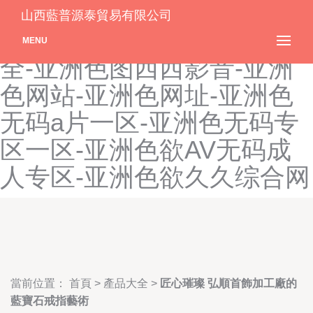
亚洲色图偷窥自拍-亚洲色图
山西藍普源泰貿易有限公司
偷拍第一页-亚洲色图网站大
MENU
全-亚洲色图西西影音-亚洲
色网站-亚洲色网址-亚洲色
无码a片一区-亚洲色无码专
区一区-亚洲色欲AV无码成
人专区-亚洲色欲久久综合网
當前位置：
首頁
>
產品大全
>
匠心璀璨 弘順首飾加工廠的
藍寶石戒指藝術