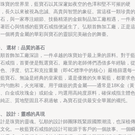
在珠寶的世界里，藍寶石以其深邃如夜空的色澤和堅不可摧的硬
度，長久以來被視為忠誠、高貴與智慧的象征。當這樣一顆珍貴
寶石，與一家專注細節、技藝精湛的金銀制品加工廠相遇，一件
載著匠心與情感的藍寶石戒指便誕生了。弘順首飾加工廠，正是
樣一個將貴金屬的華彩與寶石的靈韻完美融合的舞臺。
、 選材：品質的基石
弘順首飾加工廠深諳，一件卓越的珠寶始于最上乘的原料。對于
寶石戒指，首要便是甄選寶石。廠里的老師傅們憑借多年經驗，
顏色、凈度、切工和克拉重量（即4C標準中的核心）嚴格篩選每
顆藍寶石。無論是經典的皇家藍，還是優雅的矢車菊藍，都要求
澤均勻飽和，火光璀璨。用于鑲嵌的貴金屬——通常是18K金（黃
金、白金或玫瑰金）或鉑金，均選用高純度原料，確保戒指主體
澤純正、質地堅固且不易過敏，為寶石提供最安全華麗的襯托。
、 設計：靈感的具現
設計是珠寶的靈魂。弘順的設計師團隊既緊跟國際潮流，也深植
統文化。一枚藍寶石戒指的設計可能源于客戶的一個故事、一個