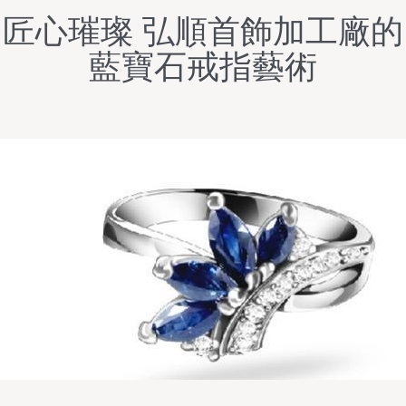
匠心璀璨 弘順首飾加工廠的
藍寶石戒指藝術