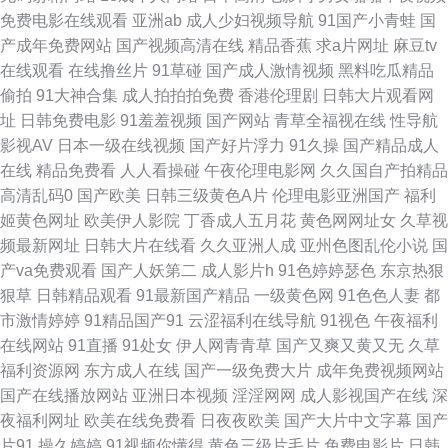
级网站 AV免费精东 国产精品射 久久偷精品 综合色图影音先锋 福利五区 青
免费电影在线观看
亚洲ab
成人少妇视频导航
91国产小青蛙
国
产成年免费网站
国产视频高清在线
精品香蕉
求a片网址
麻豆tv
青草视频偷拍 91爽片 国产在线网址 久草精品国产 操逼av资源导航 黄色短片
在线观看
在线撸丝片
91草碰
国产成人激情视频
黑料吃瓜精品
偷拍
91大神合集
成人拍拍拍免费
香港伦理剧
日韩大片观看网
免费 天天操片 豆花AV网站入口 午夜福利98 成人秀场 人妻美少妇 蜜桃麻豆
址
日韩免费电影
91羞羞视频
国产网站
青草全福视在线
性导航
影视AV
日本一级在线视频
国产好片浮力
91久操
国产精品成人
久久 韩国自拍三及片 日本激情综合 51偷拍 韩国人妻Av 日韩不卡一区 91传
在线
精品免费看
人人看操碰
午夜伦理电影网
久久国自产拍精品
高清乱码0
国产欧美
日韩三级黄色A片
伦理电影亚洲国产
福利
媒学生妹 欧美特集黄色A片 中文字幕资源站 超碰自慰 青娱乐性爱网 精品蔬
姬黄色网址
欧美伊人影院
丁香成人五月花
黄色网网址女
久草视
频最新网址
日韩大片在线看
久久亚洲人成
亚州色图乱伦小说
国
菜一区二区 亚洲操逼视频网 97资源网站 男人的天堂红桃 午夜天堂91视频 福
产va免费观看
国产人妖第二
成人影片h
91色婷婷瑟色
东京热狠
狠草
日韩精品观看
91最新国产精品
一级黄色网
91色色人妻
都
利地址发布页 91看斤 国产久草视频 日韩午夜 avav在线观看 国产精品欧美专
市激情婷婷
91精品国产91
云涩福利在线导航
91视色
午夜福利
在线网站
91直播
91处女
伊人网青青草
国产又爽又黄又无
久草
区 青青草自拍视频 超碰成人影视 久久伊人视频 国产91视频播放 日韩性爱
福利资源网
东方成人在线
国产一级免费大片
成年免费视频网站
国产在线播放网站
亚洲日本视频
淫淫网网
成人影视国产在线
深
AⅤ 亚洲性爱加比勒 97人人色 亚洲天堂午夜剧场 超碰婷婷色 美女91视频 91
夜福利网址
欧美在线免费看
日夜夜欧美
国产大片中文字幕
国产
片91
操久婷婷
91视频你懂得
黄色三级片毛片
免费电影片
日韩