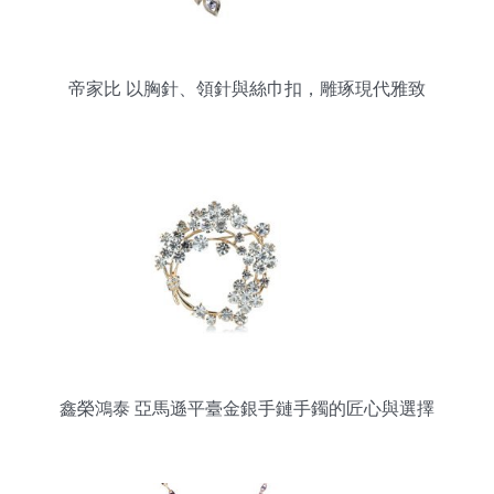
帝家比 以胸針、領針與絲巾扣，雕琢現代雅致
鑫榮鴻泰 亞馬遜平臺金銀手鏈手鐲的匠心與選擇