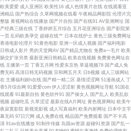
工厂 福利电影午夜AV 综合97超碰 久草国产视频 久草丁香 亚洲另类偷拍精
欧美爱爱
成人亚洲区
欧美性16
成人色情黄片在线
在线观看亚
洲精品
国产热综合
久草网视频在线看
午夜精品网影院
伦理片完
品 97在线视 欧美一二三四福利 AV线上成人在线 久久狠狠综合 人免费超碰
整版
黄视网站在线播放
国产片自拍
国产在线91
AV亚洲网址
国
产经典三级在线
丁香婷婷五月综合
五月花亚洲综合
国产影院第
成人AV在线资源 三级视频网站 国产精品色哟哟 日韩五月丁香影院 av大香蕉
一页
乱码欧美孕交
超碰在线艹
日本在线护士
黄色三级免费网址
香港电影伦理片
91黄色电影
亚洲一区成人视频
国产福利电影
久久 蜜桃抖阴下载 三级片在线导航 欧美草逼网 三级金典91 中日韩三级片
日韩成人影片
男的天堂网AV
国产精品尤物在
免费a一毛片
欧美
肠交扩张另类
最新亚洲日韩精品
欧美在线视频
免费黄色网址在
黑料福利导航 中文丰满人妻 另类欧美激情 综合一页麻豆片 海角天涯人与兽
线
主播第一页
丁香五月网
性爱东京热
草逼视频78
国产成人免
费无码
高清日韩无码视频
宗和网五月天
日b视频
成人三级网站
三极午夜影院 wwwav网址 人人操人人 福利视频网址导航 91白虎 青青草好
在
主播福利姬h在线
国产精一精二区
基情涩涩网
51漫画成人
丁
香5月综合网
91爱爱com
伊人涩涩射
黄色视频网址导航
91国在
吊色 不卡无码日韩 伊人免费大香蕉 国产精品免费熟女 五月天变态另类 97福
线观看
91最新自拍
黄色软件91
国产操女人
国产乱人
欧美乱欲
视频
超碰吃瓜
久草涩涩
最新在线A片网址
黄色视屏网站
欧美午
利网 国产视频福利导航 波多野结衣一本道 欧美人00yy 影音先锋亚洲色图 91
夜寂寞影院
新视觉影视
成人写真福利
欧美内射网址
日本中文字
幕无码
97日穴网
成人免费在线
精品国产免费观看
国产不卡高
免费性爱色情 国产片91 伊人综合另类 国产操屄 午夜福利91av 超碰人人超
清
91av在线播放
91制作传媒
岛国av资源
超碰91资源
国产乱一
乱二乱三
日韩美女直播
91尤物69
蜜桃午夜激情
免费伦理电影