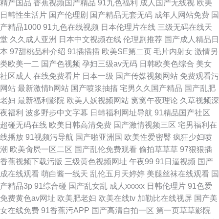
精产国品
香蕉视频国产精品
91九色福利
成人国产无线视
欧美
日韩性生活片
国产伦理剧
国产精品无套无码
成年人网站免费
国
产精品1000
91九色在线视频
日本伦理片在线
三级无码在线天
堂
久久成人亚洲
日本中文视频在线
伦理剧推荐
国产成人精品日
本
97甜桃品种介绍
91插插插
欧美SE第二页
毛片内射女
激情另
类欧美一二
国产色视频
孕妇三级av无码
日韩欧美色综合
美女
社区成人
在线免费看片
日本一级
国产传媒视频网站
免费观看污
网站
最新激情h网站
国产喷浆抽搐
宅男久久国产精品
国产乱肥
老妇
最新福利影院
欧美人妖视频网站
窝窝午夜理论
久草视频深
夜福利
波多野步中文字幕
日韩福利网址导航
91精品国产社区
超碰无码在线
欧美日韩高清免费
国产激情视频三区
宅男福利在
线播放
91视频污导航
国产啪亚洲国
欧美性爱密臀
疯狂少妇喷
潮
欧美肏屄一区二区
国产乱伦免费观看
偷拍草草草
97狠狠插
香蕉视频下载污版
三级黄色视频网址
午夜99
91日逼视频
国产
成在线观看
萌白酱一线天
乱伦五月天婷婷
美腿丝袜在线观看
国
产精品3p
91综合碰
国产乱女乱
成人xxxxx
日韩伦理片
91色爱
免费黄色av网址
欧美肥老妇
欧美在线tv
加勒比在线视屏
国产美
女在线免费
91香蕉污APP
国产高清自拍一区
第一页草草影院