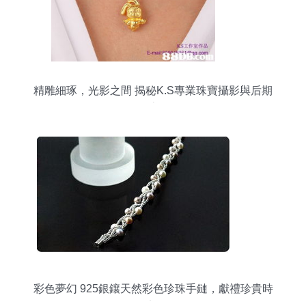
精雕細琢，光影之間 揭秘K.S專業珠寶攝影與后期
全流程
彩色夢幻 925銀鑲天然彩色珍珠手鏈，獻禮珍貴時
刻