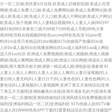
片一区二区|欧美性爱A片在线
欧美成人巨棒影院|欧美成人伦理
网|欧美成人免费入口|欧美成人免费网站|欧美成人免费网址|欧美
成人欧美成人|欧美成人片入口|欧美成人片网站|欧美成人片网址|
欧美成人茄子视频
99人人妻精品视频|99人人妻人人操|99日97
碰91热|99日本黄色三级片|99色TV|99色成人导航|99色大香
蕉|99色导航在线视频|99色色avcom|99色色高清
91pron黑
料|91re这里只有精品|91she视频|91Ts伪娘国产热爆|91tv成
人|91tv成人版|91tv在线播放网站|91uu成人福利|91uu成人网站
进入|91uu社区
欧洲成人免费视频|欧洲成人视频|欧洲成人视频
网|欧洲成人爽网|欧洲成人网址|欧洲成人综合网|欧洲成在人线视
频|欧洲大属黑吊粗大|欧洲第一精品成人|欧洲电影欲满春潮
91
人妻人人澡人人爽|91人妻人人躁人人爽|91人妻日逼视频|91人
妻日韩人妻无码|91人妻日日干|91人妻色色|91人妻色色网|91人
妻色综|91人妻视频|91人妻视频网
亚洲丁香五月激情综合|亚洲
丁香五月天缴情|亚洲粉嫩美白在线|亚洲丰满多毛的户|亚洲丰满
熟女一区二区蜜桃|亚洲风情偷拍区|亚洲风情无码免费视频|亚洲
福利|亚洲福利精品一区二区|亚洲福利区
91Ts伪娘人妖|91TV麻
豆成人|91WWW色色APP下载|91爱爱精品综合|91爱豆传媒国产