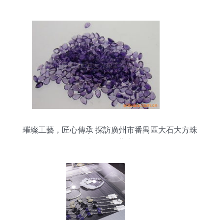
璀璨工藝，匠心傳承 探訪廣州市番禺區大石大方珠
寶首飾工藝廠