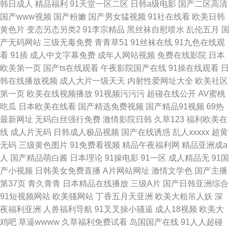
韩日成人
精品福利
91天堂一区二区
日韩a级电影
国产二区高清
国产www视频
国产粉嫩
国产男女猛视频
91社在线看
欧美日韩
黄色片
变态另态另类2
91李宗精品
黑丝袜自慰喷水
乱伦五月
国
产无码网站
三级无毒免费
青青草51
91丝袜在线
91九色在线观
看
91插
成人中文字幕免费
成年人网站视频
免费在线影院
日本
欧美第一页
国产ts在线观看
午夜影院国产在线
91操在线观看
日
韩在线播放视频
成人大片一级天天
内射性爱网址大全
欧美社区
第一页
欧美在线视频播放
91视频污污污
超碰在线公开
AV蜜桃
吃瓜
日本欧美在线看
国产精选免费视频
国产精品91视频
69热
最新网址
无码白丝强行免费
激情影院日韩
久草123
福利欧美在
线
成人片无码
日韩成人极品视频
国产在线诱惑
乱人xxxxx
超黄
无码
三级黄色图片
91免费看视频
精品午夜福利网
精品亚洲成a
人
国产精品萌白酱
日本理论
91操电影
91一区
成人精品无
91国
产小视频
日韩美女免费直播
A片网站网址
激情文学色
国产主播
第37页
青久青青
日本精品在线播放
三级A片
国产日韩亚洲综合
91短视频网站
欧美骚网站
丁香五月天亚洲
欧美大粗吊人妖
深
夜福利亚洲
人兽福利导航
91叉叉操小骚逼
成人18视频
欧美大
鸡吧
草逼wwww
久草福利免费试看
岛国国产在线
91人人超碰