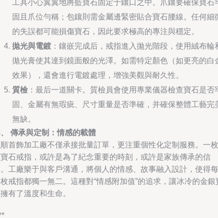
工具小心翼翼地將藍寶石固定于鑲口之中。爪鑲要確保寶石
固且爪位勻稱；包鑲則需金屬邊緊密貼合寶石腰線。任何細
的失誤都可能損傷寶石，因此要求極高的專注與穩定。
拋光與電鍍
：鑲嵌完成后，戒指進入拋光階段，使用絨布輪
拋光膏使其達到鏡面般的光澤。如需特定顏色（如更亮的白
效果），還會進行電鍍處理，增強美觀與耐久性。
質檢
：最后一道關卡。質檢員會使用專業儀器檢查寶石是否
固、金屬有無瑕疵、尺寸重量是否準確，并確保整體工藝完
無缺。
四、 傳承與定制：情感的載體
弘順首飾加工廠不僅承接批量訂單，更注重個性化定制服務。一
藍寶石戒指，或許是為了紀念重要的時刻，或許是家族傳承的信
物。工廠樂于與客戶溝通，將個人的情感、故事融入設計，使得
一枚戒指都獨一無二。這種對“情感附加值”的追求，讓冰冷的金銀
石擁有了溫度和生命。
**