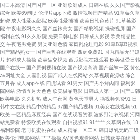
精品在线视频91 97骚资源 欧美日韩a 深夜老司机 91成年人观看 99热r 国产
国日本高清
国产国产一区
亚洲欧洲成人
日韩在线
久久国产影视
综合
欧美69潮喷
伦理片app下载
激情视频国产精品
91草莓久草
不卡视频 日本黄网在线 AV午夜激情 激情肏屄网 日本老熟妇毛茸茸 91豆花
超碰
成人性爱aa影院
欧美性爱插插
欧美日韩色黄片
91草莓影
院
午夜电影网久久
国产丝袜美女
国产精彩视频
操碰视屏
国产
在线观看 91黑丝免费 蜜臀色网站 日本女人逼 日韩精品电影 www色色网址
福利在线
91久久影院
免费日韩电影
日韩成人影视
欧美精品性
交
午夜宅男免费
另类亚洲色情
家庭乱伦理电影
91草B草B视频
91最新地址 九一桃色社区 五月激情爽片 超碰在线人人 欧美成人www 午夜
国产精品熟女一
国产巨乳在线观看
四虎免费91
国内精品无码短
片
超碰成人操操
欧美猛交视频
西瓜影院在线观看
欧美做受日韩
激情社区 韩国有码97 日本www视频 91爱爱网 豆花成人社区 福利视频合集
国产在线一
国产原创视频在线
国产视频高清
国产丝袜一区
黄色
av网址大全
人妻乱视
国产成人在线网站
久草视频资源站
综合
足交影院 wwwwww日本 国产第92页 五月缴激情网站 超碰人摸 黄色AV地址
五月香
成人app在线
四虎试看
91男女
国产男小鲜肉同
福利影
院网站
激情五月天色色
欧美极品电影
日韩成人第一页
国产日韩
青青草欧美第一页 91超碰资源 老司机福利社区 伊人久久青草伊人 亚洲福利
欧美电影
久久机热
成人午夜网
黄色天堂男人
操视频免费91
日
韩中文在线
精品中的精品
97国产精品视频
91美女在线视频
51
喷水 国产一区二区久久 五月花丁香网 女同自慰福利 少妇在线导航社区 加勒
欧美
一区精品麻豆经典
国产在线观看资源
波多野洁衣视频
污网
站免费看
特级欧美在线观看
自拍视频91
91艹艹
久草网在线
18
比无码电影 天天干网址 亚洲最色网 91黄瓜视频下载 91黄蜜桃 人人摸人人
福利影院
老司机蜜桃在线
成人精品一区二区
韩日爆乳无码三级
欧美伦理电影网站
艹艹操操
AV黄色观看网站
日韩欧美在线国