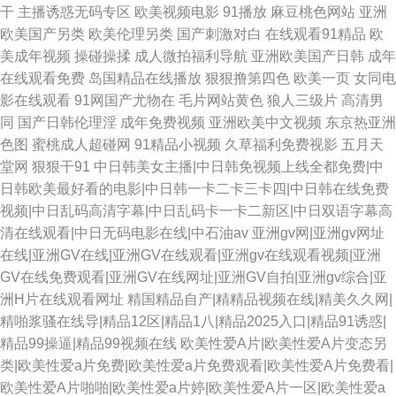
干
主播诱惑无码专区
欧美视频电影
91播放
麻豆桃色网站
亚洲
欧美国产另类
欧美伦理另类
国产刺激对白
在线观看91精品
欧
美成年视频
操碰操揉
成人微拍福利导航
亚洲欧美国产日韩
成年
在线观看免费
岛国精品在线播放
狠狠撸第四色
欧美一页
女同电
影在线观看
91网国产尤物在
毛片网站黄色
狼人三级片
高清男
同
国产日韩伦理淫
成年免费视频
亚洲欧美中文视频
东京热亚洲
色图
蜜桃成人超碰网
91精品小视频
久草福利免费视影
五月天
堂网
狠狠干91
中日韩美女主播|中日韩免视频上线全都免费|中
日韩欧美最好看的电影|中日韩一卡二卡三卡四|中日韩在线免费
视频|中日乱码高清字幕|中日乱码卡一卡二新区|中日双语字幕高
清在线观看|中日无码电影在线|中石油av
亚洲gv网|亚洲gv网址
在线|亚洲GV在线|亚洲GV在线观看|亚洲gv在线观看视频|亚洲
GV在线免费观看|亚洲GV在线网址|亚洲GV自拍|亚洲gv综合|亚
洲H片在线观看网址
精国精品自产|精精品视频在线|精美久久网|
精啪浆骚在线导|精品12区|精品1八|精品2025入口|精品91诱惑|
精品99操逼|精品99视频在线
欧美性爱A片|欧美性爱A片变态另
类|欧美性爱a片免费|欧美性爱a片免费观看|欧美性爱A片免费看|
欧美性爱A片啪啪|欧美性爱a片婷|欧美性爱A片一区|欧美性爱a