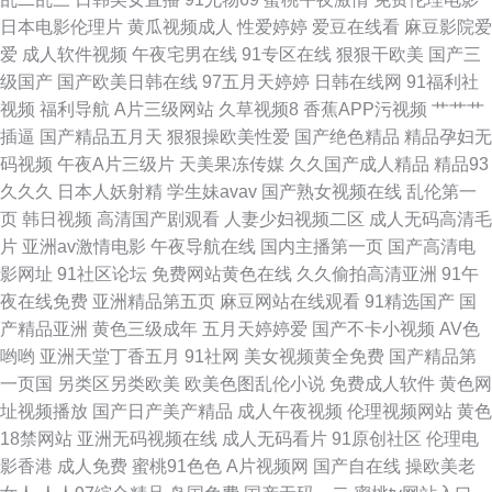
碰A 日韩熟女视屏
日本电影伦理片
黄瓜视频成人
性爱婷婷
爱豆在线看
麻豆影院爱
爱
成人软件视频
午夜宅男在线
91专区在线
狠狠干欧美
国产三
级国产
国产欧美日韩在线
97五月天婷婷
日韩在线网
91福利社
视频
福利导航
A片三级网站
久草视频8
香蕉APP污视频
艹艹艹
插逼
国产精品五月天
狠狠操欧美性爱
国产绝色精品
精品孕妇无
码视频
午夜A片三级片
天美果冻传媒
久久国产成人精品
精品93
久久久
日本人妖射精
学生妹avav
国产熟女视频在线
乱伦第一
页
韩日视频
高清国产剧观看
人妻少妇视频二区
成人无码高清毛
片
亚洲av激情电影
午夜导航在线
国内主播第一页
国产高清电
影网址
91社区论坛
免费网站黄色在线
久久偷拍高清亚洲
91午
夜在线免费
亚洲精品第五页
麻豆网站在线观看
91精选国产
国
产精品亚洲
黄色三级成年
五月天婷婷爱
国产不卡小视频
AV色
哟哟
亚洲天堂丁香五月
91社网
美女视频黄全免费
国产精品第
一页国
另类区另类欧美
欧美色图乱伦小说
免费成人软件
黄色网
址视频播放
国产日产美产精品
成人午夜视频
伦理视频网站
黄色
18禁网站
亚洲无码视频在线
成人无码看片
91原创社区
伦理电
影香港
成人免费
蜜桃91色色
A片视频网
国产自在线
操欧美老