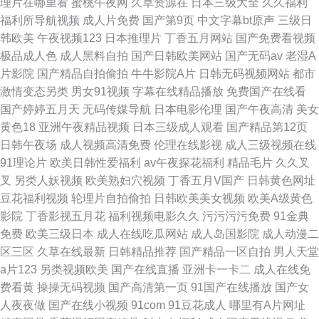
理片在哪里看
蜜桃午夜网
久草资源在
日本三级大全
久久福利
福利所导航视频
成人片免费
国产第9页
中文字幕bt原声
三级日
韩欧美
午夜视频123
日本推理片
丁香五月网站
国产免费看视频
极品成人色
成人黑料自拍
国产日韩欧美网站
国产无码av
老湿A
片影院
国产精品自拍偷拍
牛牛影院A片
日韩无码视频网站
都市
激情变态另类
男女91视频
字幕在线精品播放
免费国产在线看
国产婷婷五月天
无码传媒导航
日本电影伦理
国产午夜高清
美女
黄色18
亚洲午夜精品视频
日本三级成人观看
国产精品第12页
日韩午夜场
成人视频高清免费
伦理在线影视
成人三级视频在线
91理论片
欧美日韩性爱福利
av午夜探花福利
精品毛片
久久叉
叉
另类人妖视频
欧美熟妇穴视频
丁香五月V国产
日韩黄色网址
豆花福利视频
轮理片自拍偷拍
日韩欧美美女视频
欧美A级黄色
影院
丁香影视五月花
福利视频电影久久
污污污污免费
91金典
免费
欧美三级日本
成人在线吃瓜网站
成人岛国影院
成人动漫二
区三区
久草在线最新
日韩精品推荐
国产精品一区自拍
男人天堂
a片123
另类视频欧美
国产在线直播
亚洲卡一卡二
成人在线免
费看黄
操操无码视频
国产高清第一页
91国产在线播放
国产女
人夜夜做
国产在线小视频
91com
91豆花成人
哪里有A片网址