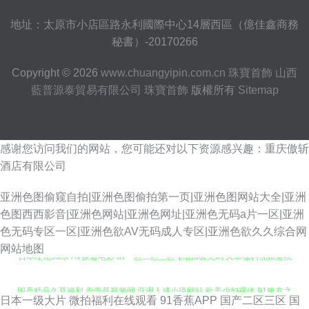
地址：太原市小店區路永利國際中心14層西區（億佳鑫商務
秘書）-20170266
Copyright © 2026
www.chuangyipin.com.cn
珠寶首飾
山西
藍普源泰貿易有限公司
珠寶首飾
版權所有
Sitemap
感谢您访问我们的网站，您可能还对以下资源感兴趣：重庆傲斩
酒店有限公司
亚洲色图偷窥自拍|亚洲色图偷拍第一页|亚洲色图网站大全|亚洲
色图西西影音|亚洲色网站|亚洲色网址|亚洲色无码a片一区|亚洲
色无码专区一区|亚洲色欲AV无码成人专区|亚洲色欲久久综合网
日本理论53水 AV操逼电影 av一区二区三区 韩国3级无码 久草福利视频蜜桃
网站地图
国产精品久草福利 青青草视频网 亚洲人成小说网站 欧美少妇裸体 91狼友之
日本一级大片
微拍福利在线观看
91香蕉APP
国产二区三区
国