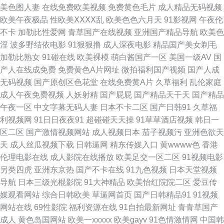
码视频 91自摸 69成人网站 日韩A级电影 久久草视频在线 A片网页 2026av在
美色图人妻
在线免费欧美视频
免费黄色毛片
成人精品无码视频
欧美午夜极品
性欧美ⅩⅩⅩⅩ乱
欧美色色六月天
91影视网
午夜伦
线 熟女91网 伊人成人在线网 男人女人成人超碰 91视屏在线 含羞草porn 影
不卡
加勒比性爱网
青草国产在线视频
亚洲国产精品导航
欧美色
淫
波多野结依电影
91狠狠撸
成人深夜电影
精品国产美女剃毛
音先锋狼人干 国产99 美女超碰 加勒比宅男天堂 久久福利大香蕉 欧美人妖肛
加勒比熟女
91碰在线
欧美裸模
萌白酱国产一区
美国一级AV
国
产人在线成免费
免费黄色A片网址
微拍福利国产视频
国产人成
交色情 国产第108页 久草福利在线新 午夜少妇影院 91性爱视频大全 先锋影
无码视频
国产原创区色花堂
在线免费黄A片
久草福利
乱伦家庭
成人午夜免费视频
人妖射精
国产屁屁
国产精品天干天
国产精品
音女同 91粉色情人 97色色综合 超碰免费在线播放 久草国产在线视频 丝袜美
午夜一区
中文字幕无码人妻
日本不卡二区
国产日韩91
久草福
利视频网
91日日夜夜91
超碰碰天天操
91草草酒店视频
韩日一
腿五月天 99热婷婷 成人日韩国产 黑丝露出高潮 日本乱论视频 亚洲国产无
区二区
国产激情视频网站
成人视频日本
茄子视频污
亚洲色欲天
天
成人丝瓜视频下载
日韩逼网
精东传媒入口
黄wwww色
香港
AV码 91蜜桃黑人人妻 久草社区在线观看 欧美欧美 AV男人网光在线 韩国无
伦理电影在线
成人影院在线播放
欧美足交一区二区
91视频电影
另类四虎
亚洲东京热
国产不卡在线
91九色视频
日本天堂视频
码H片 欧美日韩ab片 人人插人人乐 亚洲一本道在线 大香蕉伊人美色 欧亚av
导航
日本三级光棍影院
91大神精品
欧美怡红院院二区
爱豆传
媒观看网站
综合日韩欧美
草逼网首页
国产日韩精品91
91视频
久草资源网 久久草莓在线观看 亚洲欧美另类性爱 岛国片网址 久久精品一区
网站在线
69性影院
福利资源在线
91自拍最新网址
青青草国产
成人
黄色岛国网站
欧美一xxxxx
欧美gayv
91色情激情网
中国韩