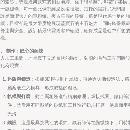
間的靈感，或是經典款式的創新演繹。從手繪草圖到3D數字建模
每一處線條、每一個比例都經過反復推敲。戒托的設計尤為關鍵
無論是簡潔大方的單顆鑲、復古華麗的簇鑲，還是現代感十足的
力鑲，目標都是最大限度地展現藍寶石的主石魅力，同時確保佩
的舒適與安全。設計稿最終需經客戶確認，確保成品是心中所想
模樣。
、 制作：匠心的錘煉
進入加工車間，才是真正見證奇跡的時刻。弘順的首飾工匠們將
計化為現實：
起版與鑄造
：根據3D模型制作蠟版，再通過失蠟鑄造法，將
屬溶液注入模具，形成戒指的粗坯。
執模與打磨
：對金屬粗坯進行精細修理，焊接戒圈、鑲口等
件，然后用不同型號的砂紙和工具進行初步打磨，使表面平
光滑。
鑲嵌
：這是最具挑戰性的環節。鑲石師傅在顯微鏡下，用特