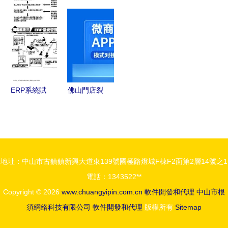
料 200億日
字化轉型的
市場現狀與
發與軟件代
元布局2nm
三階段戰略
發展趨勢
理業務解析
以下工藝，
軟件開發與
醫療改革、
拓展軟件與
智能代理的
食品安全引
代理服務
雙重驅動
領應用新風
口，軟件開
ERP系統賦
佛山門店裂
發與代理迎
能食品經銷
變APP開發
來新機遇
商 優化采
與代理合作
購流程的軟
打造智慧零
件開發與代
售新生態
地址：中山市古鎮鎮新興大道東139號國極路燈城F棟F2面第2層14號之1
理新機遇
電話：1343522**
Copyright © 2026
www.chuangyipin.com.cn
軟件開發和代理
中山市根
須網絡科技有限公司
軟件開發和代理
版權所有
Sitemap