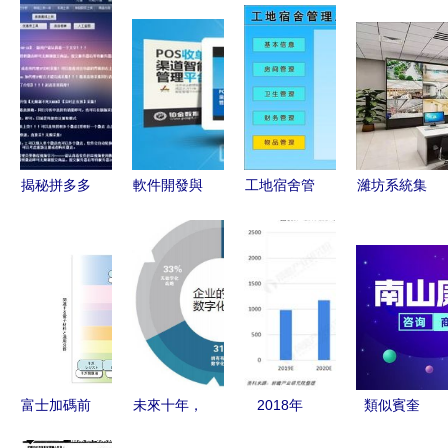
揭秘拼多多
軟件開發與
工地宿舍管
濰坊系統集
無貨源模式
代理 技術
理系統 房
成軟件開發
與代理軟件
實現與市場
產物業領域
與代理服務
機遇背后的
運營的雙重
的智能化解
提升企業信
風險與合規
奏
決方案
息化水平的
路徑
關鍵路徑
富士加碼前
未來十年，
2018年
類似賓奎
沿半導體材
建筑企業數
RFID行業
*ST功能開