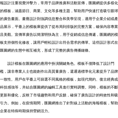
報設計注重視覺沖擊力，常用于品牌推廣和活動宣傳，匯圖網提供多樣化
的模板，涵蓋節日、商業、文化等多種主題，幫助用戶快速打造吸引眼球
的廣告畫面。畫冊設計則強調信息整合和美學呈現，適用于企業介紹或產
品展示，平臺上的模板庫提供了從布局到排版的完整方案，確保內容專業
且美觀。宣傳單廣告以簡潔明快為主，用于促銷或信息傳遞，匯圖網的模
板支持個性化修改，讓用戶輕松設計出符合需求的傳單。這些設計形式在
匯圖網的生態中相互補充，形成了完整的廣告傳播鏈條。
設計模板在匯圖網的應用中扮演關鍵角色。模板不僅降低了設計門
檻，讓非專業人士也能創作出高質量廣告，還通過標準化元素提升了品牌
一致性。用戶在平臺上可篩選不同風格的模板，如現代簡約、復古經典或
科技感強等，并結合匯圖網的編輯工具進行實時調整。同時，模板的不斷
更新和優化，反映了市場趨勢和用戶反饋，確保了廣告設計的時效性和吸
引力。例如，在疫情期間，匯圖網推出了針對線上活動的海報模板，幫助
企業在特殊時期保持營銷活力。